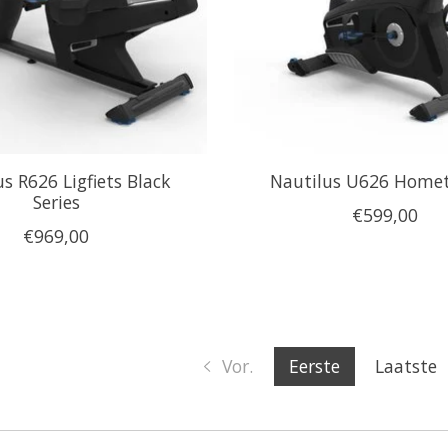
s R626 Ligfiets Black
Nautilus U626 Homet
Series
€599,00
€969,00
Vor.
Eerste
Laatste