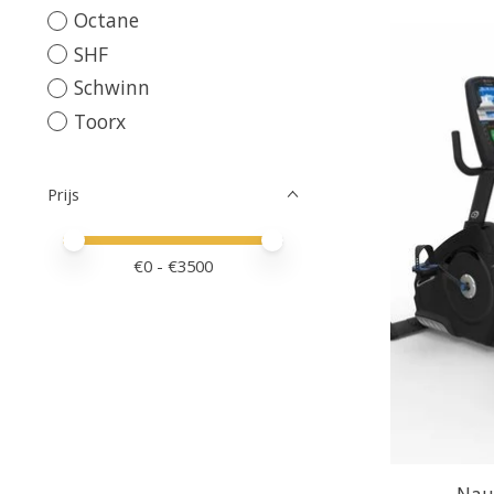
Octane
SHF
Schwinn
Toorx
Prijs
Minimale prijswaarde
Price maximum value
€
0
- €
3500
Naut