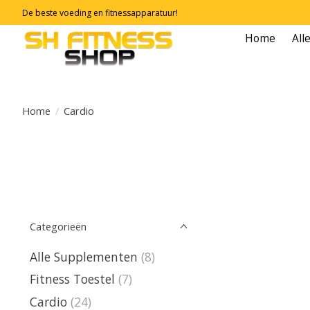
De beste voeding en fitnessapparatuur!
Home
All
Home
/
Cardio
Categorieën
Alle Supplementen
(8)
Fitness Toestel
(7)
Cardio
(24)