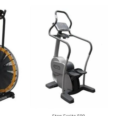
e
Step Excite 500