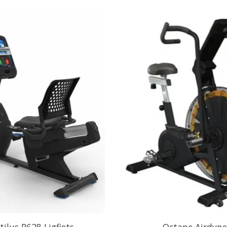
ilus R628 Ligfiets
Octane Airdyn