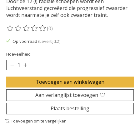
Door de 12 (!) radiale schoepen wordt een
luchtweerstand gecreëerd die progressief zwaarder
wordt naarmate je zelf ook zwaarder traint.
(0)
De beoordeling van dit product is
0
van de 5
Op voorraad
(Levertijd:2)
Hoeveelheid:
Toevoegen aan winkelwagen
Aan verlanglijst toevoegen
Plaats bestelling
Toevoegen om te vergelijken