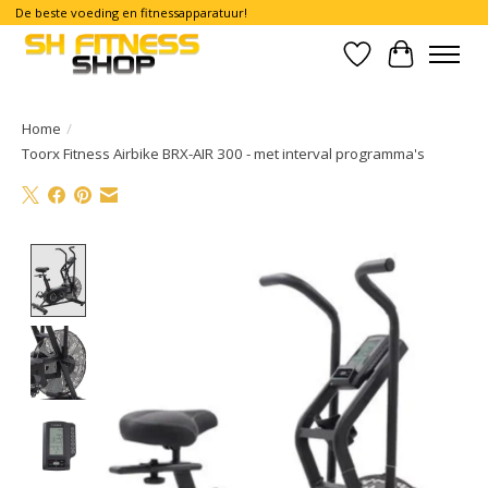
De beste voeding en fitnessapparatuur!
Verlanglijst
Winkelwa
Home
/
Toorx Fitness Airbike BRX-AIR 300 - met interval programma's
Product image slideshow Items