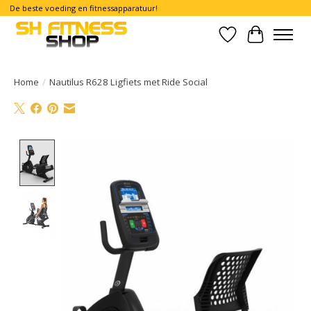
De beste voeding en fitnessapparatuur!
Verlanglijst
Winkelwa
Home
/
Nautilus R628 Ligfiets met Ride Social
Product image slideshow Items