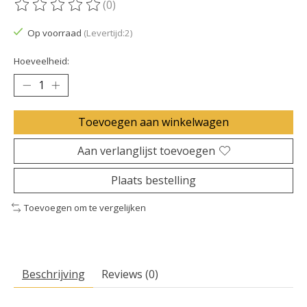
(0)
De beoordeling van dit product is
0
van de 5
Op voorraad
(Levertijd:2)
Hoeveelheid:
Toevoegen aan winkelwagen
Aan verlanglijst toevoegen
Plaats bestelling
Toevoegen om te vergelijken
Beschrijving
Reviews (0)