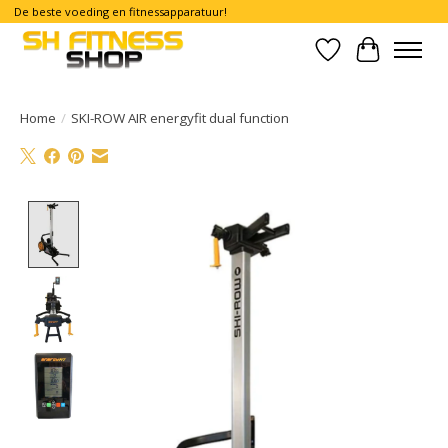
De beste voeding en fitnessapparatuur!
Verlanglijst
Winkelwa
Home
/
SKI-ROW AIR energyfit dual function
Product image slideshow Items