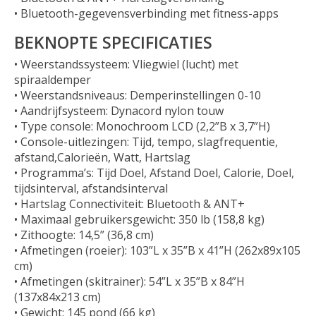
• Bluetooth-gegevensverbinding met fitness-apps
BEKNOPTE SPECIFICATIES
•
Weerstandssysteem: Vliegwiel (lucht) met
spiraaldemper
•
Weerstandsniveaus: Demperinstellingen 0-10
•
Aandrijfsysteem: Dynacord nylon touw
•
Type console: Monochroom LCD (2,2”B x 3,7”H)
•
Console-uitlezingen: Tijd, tempo, slagfrequentie,
afstand,Calorieën, Watt, Hartslag
•
Programma’s: Tijd Doel, Afstand Doel, Calorie, Doel,
tijdsinterval, afstandsinterval
•
Hartslag Connectiviteit: Bluetooth & ANT+
•
Maximaal gebruikersgewicht: 350 lb (158,8 kg)
•
Zithoogte: 14,5” (36,8 cm)
•
Afmetingen (roeier): 103”L x 35”B x 41”H (262x89x105
cm)
•
Afmetingen (skitrainer): 54”L x 35”B x 84”H
(137x84x213 cm)
•
Gewicht: 145 pond (66 kg)