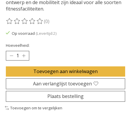
ontwerp en de mobiliteit zijn ideaal voor alle soorten
fitnessfaciliteiten.
(0)
De beoordeling van dit product is
0
van de 5
Op voorraad
(Levertijd:2)
Hoeveelheid:
Toevoegen aan winkelwagen
Aan verlanglijst toevoegen
Plaats bestelling
Toevoegen om te vergelijken