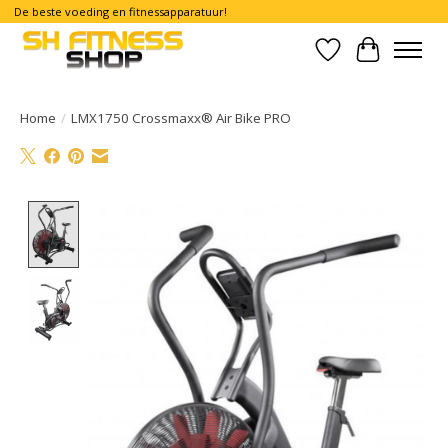
De beste voeding en fitnessapparatuur!
Verlanglijst
Winkelwa
Home
/
LMX1750 Crossmaxx® Air Bike PRO
Product image slideshow Items