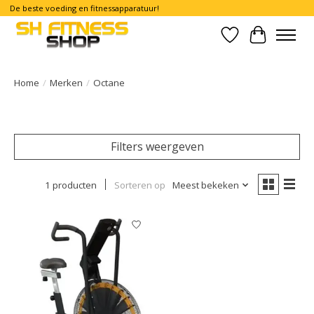
De beste voeding en fitnessapparatuur!
Verlanglijst
Winkelwa
Home
/
Merken
/
Octane
Filters weergeven
1 producten
Sorteren op
Meest bekeken