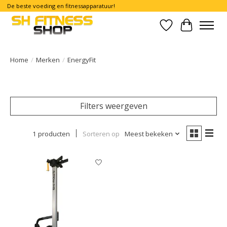
De beste voeding en fitnessapparatuur!
Verlanglijst
Winkelwa
Home
/
Merken
/
EnergyFit
Filters weergeven
1 producten
Sorteren op
Meest bekeken