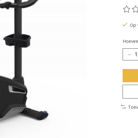
De be
Op 
Hoeveel
Toev