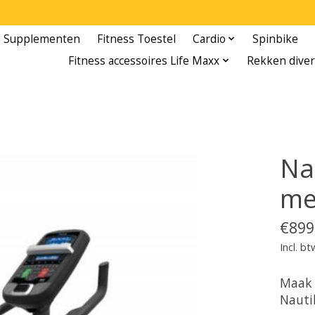
e Supplementen
Fitness Toestel
Cardio
Spinbike
Fitness accessoires Life Maxx
Rekken diver
Na
me
€899
Incl. bt
Maak 
Nautil