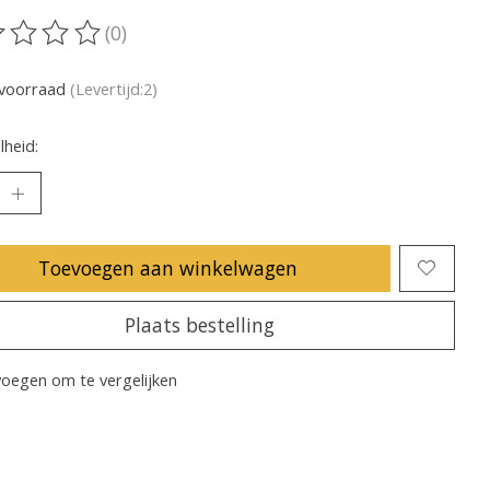
(0)
oordeling van dit product is
0
van de 5
voorraad
(Levertijd:2)
heid:
Toevoegen aan winkelwagen
Plaats bestelling
oegen om te vergelijken