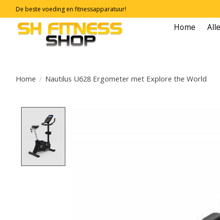
De beste voeding en fitnessapparatuur!
Home
All
Home
/
Nautilus U628 Ergometer met Explore the World
Product image slideshow Items