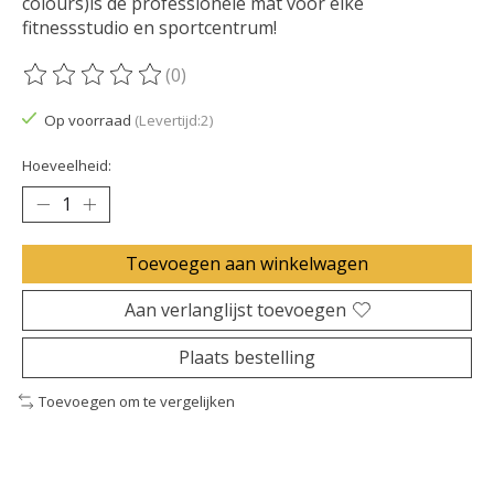
colours)is de professionele mat voor elke
fitnessstudio en sportcentrum!
(0)
De beoordeling van dit product is
0
van de 5
Op voorraad
(Levertijd:2)
Hoeveelheid:
Toevoegen aan winkelwagen
Aan verlanglijst toevoegen
Plaats bestelling
Toevoegen om te vergelijken