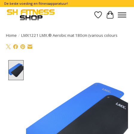
De beste voeding en fitnessapparatuur!
Verlanglijst
Winkelwa
Home
/
LMX1221 LMX.® Aerobic mat 180cm (various colours
Product image slideshow Items