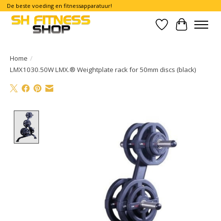
De beste voeding en fitnessapparatuur!
Verlanglijst
Winkelwa
Home
/
LMX1030.50W LMX.® Weightplate rack for 50mm discs (black)
Product image slideshow Items