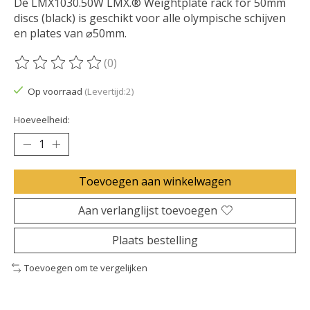
De LMX1030.50W LMX.® Weightplate rack for 50mm
discs (black) is geschikt voor alle olympische schijven
en plates van ⌀50mm.
(0)
De beoordeling van dit product is
0
van de 5
Op voorraad
(Levertijd:2)
Hoeveelheid:
Toevoegen aan winkelwagen
Aan verlanglijst toevoegen
Plaats bestelling
Toevoegen om te vergelijken