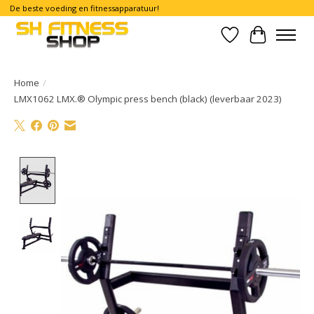
De beste voeding en fitnessapparatuur!
Verlanglijst
Winkelwa
Home
/
LMX1062 LMX.® Olympic press bench (black) (leverbaar 2023)
Product image slideshow Items