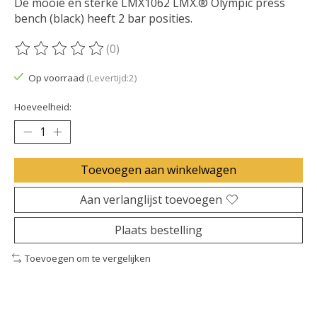
De mooie en sterke LMX1062 LMX.® Olympic press
bench (black) heeft 2 bar posities.
(0)
De beoordeling van dit product is
0
van de 5
Op voorraad
(Levertijd:2)
Hoeveelheid:
Toevoegen aan winkelwagen
Aan verlanglijst toevoegen
Plaats bestelling
Toevoegen om te vergelijken