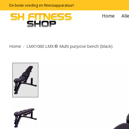
De beste voeding en fitnessapparatuur!
Home
All
Home
/
LMX1060 LMX.® Multi purpose bench (black)
Product image slideshow Items