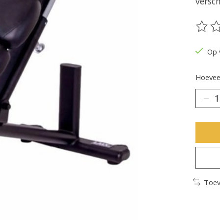
versch
De be
Op 
Hoeveel
Toev