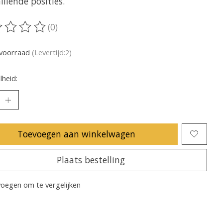
illende posities.
(0)
oordeling van dit product is
0
van de 5
voorraad
(Levertijd:2)
heid:
Toevoegen aan winkelwagen
Plaats bestelling
oegen om te vergelijken