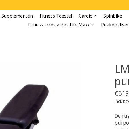
e Supplementen
Fitness Toestel
Cardio
Spinbike
Fitness accessoires Life Maxx
Rekken diver
LM
pu
€619
Incl. bt
De ru
purpos