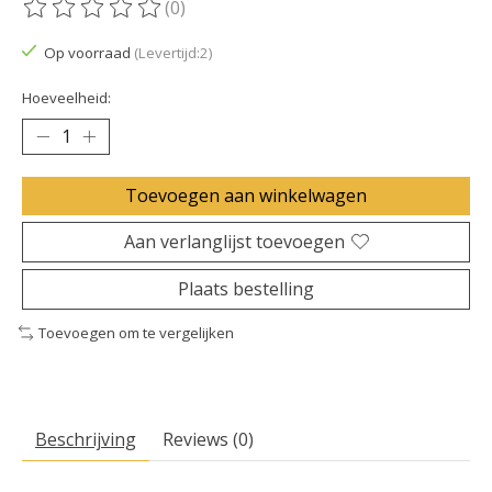
(0)
De beoordeling van dit product is
0
van de 5
Op voorraad
(Levertijd:2)
Hoeveelheid:
Toevoegen aan winkelwagen
Aan verlanglijst toevoegen
Plaats bestelling
Toevoegen om te vergelijken
Beschrijving
Reviews (0)