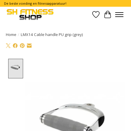
De beste voeding en fitnessapparatuur!
Verlanglijst
Winkelwa
Home
/
LMX14 Cable handle PU grip (grey)
Product image slideshow Items