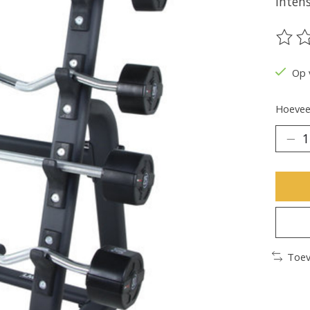
inten
De be
Op 
Hoeveel
Toev