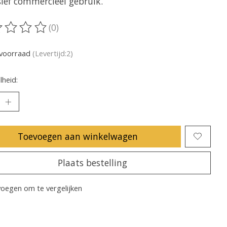
sief commercieel gebruik.
(0)
oordeling van dit product is
0
van de 5
voorraad
(Levertijd:2)
heid:
Toevoegen aan winkelwagen
Plaats bestelling
oegen om te vergelijken