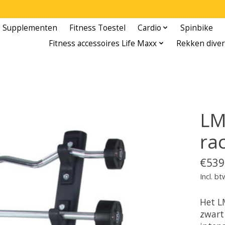
e Supplementen
Fitness Toestel
Cardio
Spinbike
Fitness accessoires Life Maxx
Rekken diver
LM
rac
€539
Incl. bt
Het LM
zwart