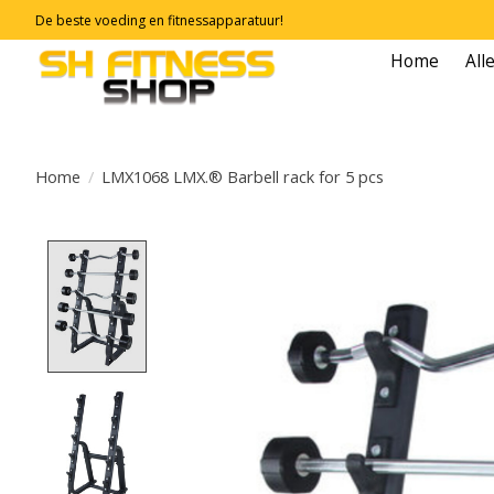
De beste voeding en fitnessapparatuur!
Home
All
Home
/
LMX1068 LMX.® Barbell rack for 5 pcs
Product image slideshow Items