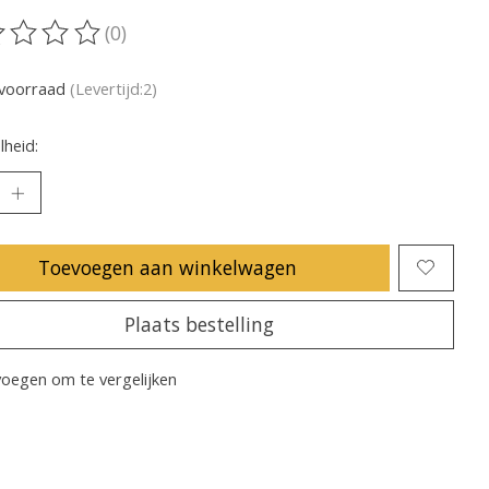
(0)
oordeling van dit product is
0
van de 5
voorraad
(Levertijd:2)
heid:
Toevoegen aan winkelwagen
Plaats bestelling
oegen om te vergelijken