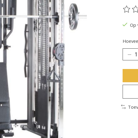
De be
Op 
Hoeveel
Toev