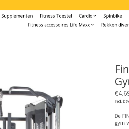
e Supplementen
Fitness Toestel
Cardio
Spinbike
Fitness accessoires Life Maxx
Rekken diver
Fi
Gy
€4.6
Incl. bt
De FI
gym 