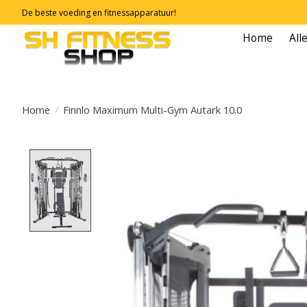
De beste voeding en fitnessapparatuur!
Home
All
Home
/
Finnlo Maximum Multi-Gym Autark 10.0
Product image slideshow Items