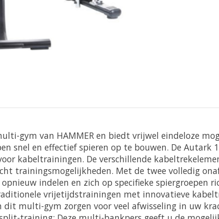
ulti-gym van HAMMER en biedt vrijwel eindeloze moge
n snel en effectief spieren op te bouwen. De Autark 10
 voor kabeltrainingen. De verschillende kabeltrekelem
ht trainingsmogelijkheden. Met de twee volledig ona
nieuw indelen en zich op specifieke spiergroepen rich
raditionele vrijetijdstrainingen met innovatieve kabel
an dit multi-gym zorgen voor veel afwisseling in uw kr
s split-training: Deze multi-bankpers geeft u de mogel